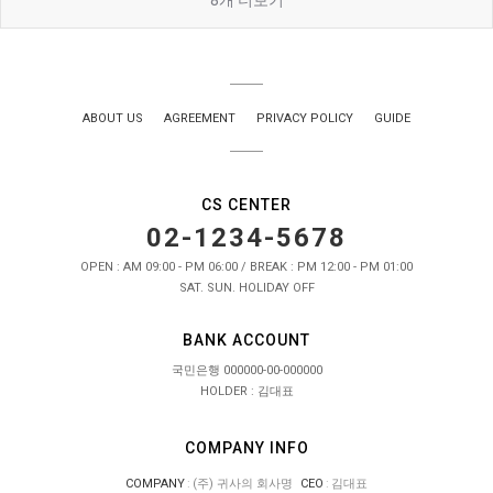
8
개 더보기
ABOUT US
AGREEMENT
PRIVACY POLICY
GUIDE
CS CENTER
02-1234-5678
OPEN : AM 09:00 - PM 06:00 / BREAK : PM 12:00 - PM 01:00
SAT. SUN. HOLIDAY OFF
BANK ACCOUNT
국민은행 000000-00-000000
HOLDER : 김대표
COMPANY INFO
COMPANY
:
(주) 귀사의 회사명
CEO
:
김대표