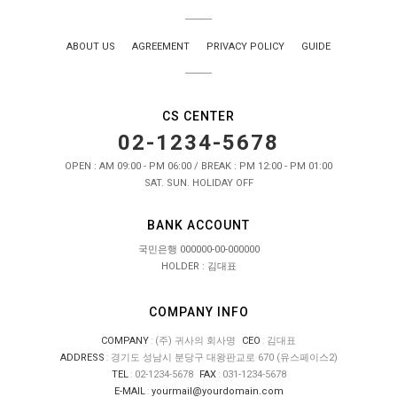
ABOUT US
AGREEMENT
PRIVACY POLICY
GUIDE
CS CENTER
02-1234-5678
OPEN : AM 09:00 - PM 06:00 / BREAK : PM 12:00 - PM 01:00
SAT. SUN. HOLIDAY OFF
BANK ACCOUNT
국민은행 000000-00-000000
HOLDER : 김대표
COMPANY INFO
COMPANY
:
(주) 귀사의 회사명
CEO
:
김대표
ADDRESS
:
경기도 성남시 분당구 대왕판교로 670 (유스페이스2)
TEL
:
02-1234-5678
FAX
:
031-1234-5678
E-MAIL
:
yourmail@yourdomain.com